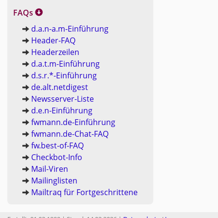
FAQs
d.a.n-a.m-Ein­füh­rung
Hea­der-FAQ
Hea­der­zei­len
d.a.t.m-Ein­füh­rung
d.s.r.*-Ein­füh­rung
de.​alt.​netdigest
News­ser­ver-Lis­te
d.e.n-Ein­füh­rung
fwmann.​de-Ein­füh­rung
fwmann.​de-Chat-FAQ
fw.​best-of-FAQ
Check­bot-In­fo
Mail-Vi­ren
Mai­ling­lis­ten
Mail­traq für Fort­ge­schrit­te­ne