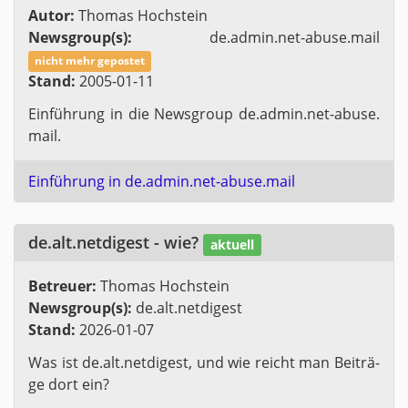
Autor:
Tho­mas Hoch­stein
News­group(s):
de.​admin.​net-​abuse.​mail
nicht mehr ge­pos­tet
Stand:
2005-01-11
Ein­füh­rung in die News­group de.​admin.​net-​abuse.​
mail.
Ein­füh­rung in de.​admin.​net-​abuse.​mail
de.​alt.​netdigest - wie?
ak­tu­ell
Be­treu­er:
Tho­mas Hoch­stein
News­group(s):
de.​alt.​netdigest
Stand:
2026-01-07
Was ist de.​alt.​netdigest, und wie reicht man Bei­trä­
ge dort ein?