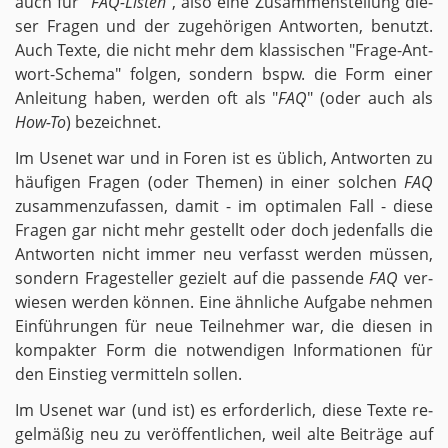
auch für "
FAQ-Lis­ten
", also eine Zu­sam­men­stel­lung die­
ser Fra­gen und der zu­ge­hö­ri­gen Ant­wor­ten, be­nutzt.
Auch Texte, die nicht mehr dem klas­si­schen "Fra­ge-Ant­
wort-Sche­ma" fol­gen, son­dern bspw. die Form einer
An­lei­tung haben, wer­den oft als "
FAQ
" (oder auch als
How-To
) be­zeich­net.
Im Use­net war und in Foren ist es üb­lich, Ant­wor­ten zu
häu­fi­gen Fra­gen (oder The­men) in einer sol­chen
FAQ
zu­sam­men­zu­fas­sen, damit - im op­ti­ma­len Fall - diese
Fra­gen gar nicht mehr ge­stellt oder doch je­den­falls die
Ant­wor­ten nicht immer neu ver­fasst wer­den müs­sen,
son­dern Fra­ge­stel­ler ge­zielt auf die pas­sen­de
FAQ
ver­
wie­sen wer­den kön­nen. Eine ähn­li­che Auf­ga­be neh­men
Ein­füh­run­gen für neue Teil­neh­mer war, die die­sen in
kom­pak­ter Form die not­wen­di­gen In­for­ma­tio­nen für
den Ein­stieg ver­mit­teln sol­len.
Im Use­net war (und ist) es er­for­der­lich, diese Texte re­
gel­mä­ßig neu zu ver­öf­fent­li­chen, weil alte Bei­trä­ge auf