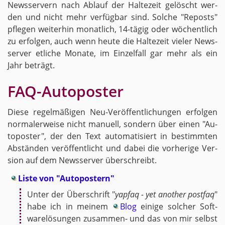
News­ser­vern nach Ab­lauf der Hal­te­zeit ge­löscht wer­
den und nicht mehr ver­füg­bar sind. Sol­che "Re­posts"
pfle­gen wei­ter­hin mo­nat­lich, 14-tä­gig oder wö­chent­lich
zu er­fol­gen, auch wenn heute die Hal­te­zeit vie­ler News­
ser­ver et­li­che Mo­na­te, im Ein­zel­fall gar mehr als ein
Jahr be­trägt.
FAQ-Au­to­pos­ter
Diese re­gel­mä­ßi­gen Neu-Ver­öf­fent­li­chun­gen er­fol­gen
nor­ma­ler­wei­se nicht ma­nu­ell, son­dern über einen "Au­
to­pos­ter", der den Text au­to­ma­ti­siert in be­stimm­ten
Ab­stän­den ver­öf­fent­licht und dabei die vor­he­ri­ge Ver­
si­on auf dem News­ser­ver über­schreibt.
Liste von "Au­to­pos­tern"
Unter der Über­schrift "
yapfaq - yet ano­ther post­faq
"
habe ich in mei­nem
Blog
ei­ni­ge sol­cher Soft­
ware­lö­sun­gen zu­sam­men- und das von mir selbst