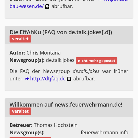
bau-​wesen.​de/
ab­ruf­bar.
Die Ef­fAh­Ku (FAQ von de.​talk.​jokes[.d])
ver­al­tet
Autor:
Chris Mon­ta­na
News­group(s):
de.​talk.​jokes
nicht mehr ge­pos­tet
Die FAQ der News­group
de.​talk.​jokes
war frü­her
unter
http://​dtjfaq.​de
ab­ruf­bar.
Will­kom­men auf news.​feu​erwe​hrma​nn.​de!
ver­al­tet
Be­treu­er:
Tho­mas Hoch­stein
News­group(s):
feu​erwe​hrma​nn.​info