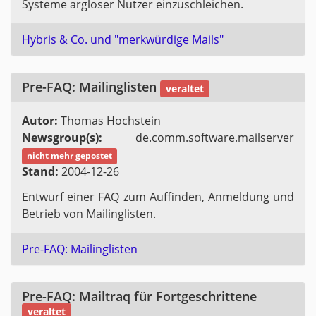
Sys­te­me arg­lo­ser Nut­zer ein­zu­schlei­chen.
Hy­bris & Co. und "merk­wür­di­ge Mails"
Pre-FAQ: Mai­ling­lis­ten
ver­al­tet
Autor:
Tho­mas Hoch­stein
News­group(s):
de.​comm.​software.​mailser­ver
nicht mehr ge­pos­tet
Stand:
2004-12-26
Ent­wurf einer FAQ zum Auf­fin­den, An­mel­dung und
Be­trieb von Mai­ling­lis­ten.
Pre-FAQ: Mai­ling­lis­ten
Pre-FAQ: Mail­traq für Fort­ge­schrit­te­ne
ver­al­tet