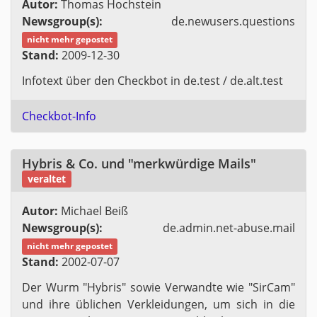
Autor:
Tho­mas Hoch­stein
News­group(s):
de.​newusers.​questions
nicht mehr ge­pos­tet
Stand:
2009-12-30
In­fo­text über den Check­bot in de.​test / de.​alt.​test
Check­bot-In­fo
Hy­bris & Co. und "merk­wür­di­ge Mails"
ver­al­tet
Autor:
Mi­cha­el Beiß
News­group(s):
de.​admin.​net-​abuse.​mail
nicht mehr ge­pos­tet
Stand:
2002-07-07
Der Wurm "Hy­bris" sowie Ver­wand­te wie "Sir­Cam"
und ihre üb­li­chen Ver­klei­dun­gen, um sich in die