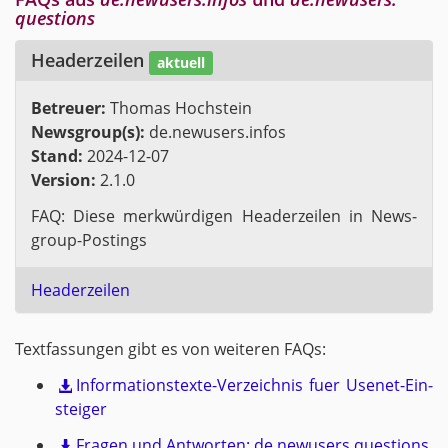
questions
Hea­der­zei­len
ak­tu­ell
Be­treu­er:
Tho­mas Hoch­stein
News­group(s):
de.​newusers.​infos
Stand:
2024-12-07
Ver­si­on:
2.1.0
FAQ: Diese merk­wür­di­gen Hea­der­zei­len in News­
group-Pos­tings
Hea­der­zei­len
Text­fas­sun­gen gibt es von wei­te­ren FAQs:
In­for­ma­ti­ons­tex­te-Ver­zeich­nis fuer Use­net-Ein­
stei­ger
Fra­gen und Ant­wor­ten: de.​newusers.​questions