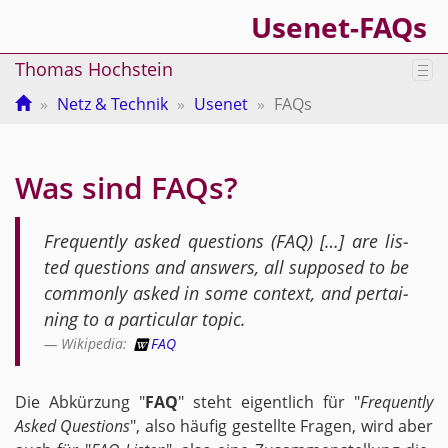
Usenet-FAQs
Thomas Hochstein
Tog
nav
Netz & Technik
Usenet
FAQs
Was sind FAQs?
Fre­quent­ly asked ques­ti­ons (FAQ) […] are lis­
ted ques­ti­ons and an­s­wers, all sup­po­sed to be
com­mon­ly asked in some con­text, and per­tai­
ning to a par­ti­cu­lar topic.
Wi­ki­pe­dia:
FAQ
Die Ab­kür­zung "
FAQ
" steht ei­gent­lich für "
Fre­quent­ly
Asked Ques­ti­ons
", also häu­fig ge­stell­te Fra­gen, wird aber