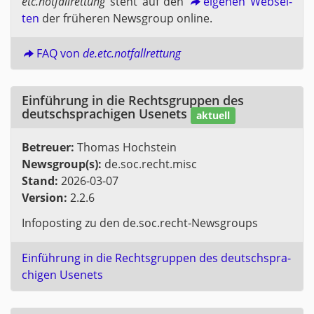
etc.​notfall­ret­tung
steht auf den
ei­ge­nen Web­sei­
ten
der frü­he­ren News­group on­line.
FAQ von
de.​etc.​notfall­ret­tung
Ein­füh­rung in die Rechts­grup­pen des
deutsch­spra­chi­gen Use­nets
ak­tu­ell
Be­treu­er:
Tho­mas Hoch­stein
News­group(s):
de.​soc.​recht.​misc
Stand:
2026-03-07
Ver­si­on:
2.2.6
In­fo­pos­ting zu den de.​soc.​recht-News­groups
Ein­füh­rung in die Rechts­grup­pen des deutsch­spra­
chi­gen Use­nets