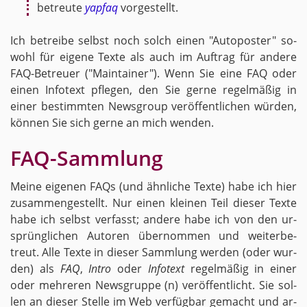
be­treu­te
yapfaq
vor­ge­stellt.
Ich be­trei­be selbst noch solch einen "Au­to­pos­ter" so­
wohl für ei­ge­ne Texte als auch im Auf­trag für an­de­re
FAQ-Be­treu­er ("Main­tai­ner"). Wenn Sie eine FAQ oder
einen In­fo­text pfle­gen, den Sie gerne re­gel­mä­ßig in
einer be­stimm­ten News­group ver­öf­fent­li­chen wür­den,
kön­nen Sie sich gerne an mich wen­den.
FAQ-Samm­lung
Meine ei­ge­nen FAQs (und ähn­li­che Texte) habe ich hier
zu­sam­men­ge­stellt. Nur einen klei­nen Teil die­ser Texte
habe ich selbst ver­fasst; an­de­re habe ich von den ur­
sprüng­li­chen Au­to­ren über­nom­men und wei­ter­be­
treut. Alle Texte in die­ser Samm­lung wer­den (oder wur­
den) als
FAQ
,
Intro
oder
In­fo­text
re­gel­mä­ßig in einer
oder meh­re­ren News­grup­pe (n) ver­öf­fent­licht. Sie sol­
len an die­ser Stel­le im Web ver­füg­bar ge­macht und ar­