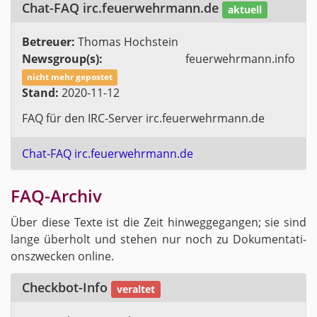
Chat-FAQ irc.​feu​erwe​hrma​nn.​de
ak­tu­ell
Be­treu­er:
Tho­mas Hoch­stein
News­group(s):
feu​erwe​hrma​nn.​info
nicht mehr ge­pos­tet
Stand:
2020-11-12
FAQ für den IRC-Ser­ver irc.​feu​erwe​hrma​nn.​de
Chat-FAQ irc.​feu​erwe​hrma​nn.​de
FAQ-Ar­chiv
Über diese Texte ist die Zeit hin­weg­ge­gan­gen; sie sind
lange über­holt und ste­hen nur noch zu Do­ku­men­ta­ti­
ons­zwe­cken on­line.
Check­bot-In­fo
ver­al­tet