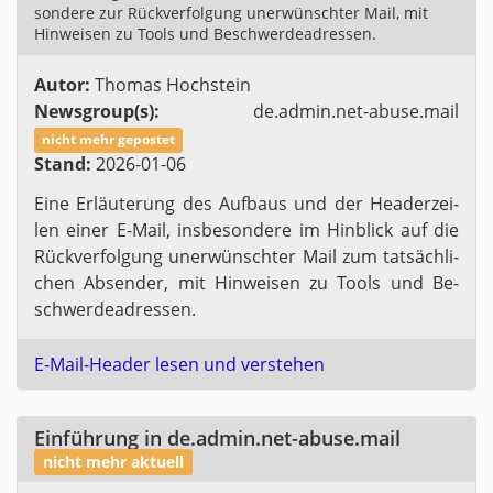
son­de­re zur Rück­ver­fol­gung un­er­wünsch­ter Mail, mit
Hin­wei­sen zu Tools und Be­schwer­deadres­sen.
Autor:
Tho­mas Hoch­stein
News­group(s):
de.​admin.​net-​abuse.​mail
nicht mehr ge­pos­tet
Stand:
2026-01-06
Eine Er­läu­te­rung des Auf­baus und der Hea­der­zei­
len einer E-Mail, ins­be­son­de­re im Hin­blick auf die
Rück­ver­fol­gung un­er­wünsch­ter Mail zum tat­säch­li­
chen Ab­sen­der, mit Hin­wei­sen zu Tools und Be­
schwer­deadres­sen.
E-Mail-Hea­der lesen und ver­ste­hen
Ein­füh­rung in de.​admin.​net-​abuse.​mail
nicht mehr ak­tu­ell