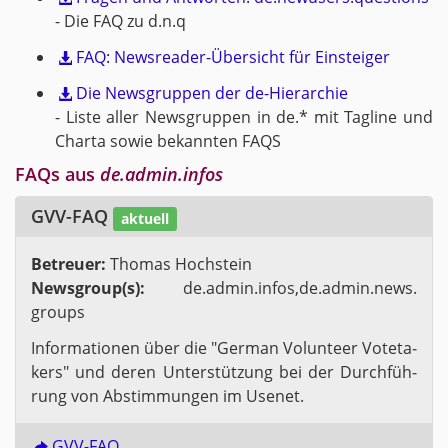
- Die FAQ zu d.n.q
FAQ: News­re­a­der-Über­sicht für Ein­stei­ger
Die News­grup­pen der de-Hier­ar­chie
- Liste aller News­grup­pen in de.* mit Tag­li­ne und
Char­ta sowie be­kann­ten FAQS
FAQs aus
de.​admin.​infos
GVV-FAQ
ak­tu­ell
Be­treu­er:
Tho­mas Hoch­stein
News­group(s):
de.​admin.​infos,de.​admin.​news.​
groups
In­for­ma­tio­nen über die "Ger­man Vol­un­te­er Vo­te­ta­
kers" und deren Un­ter­stüt­zung bei der Durch­füh­
rung von Ab­stim­mun­gen im Use­net.
GVV-FAQ