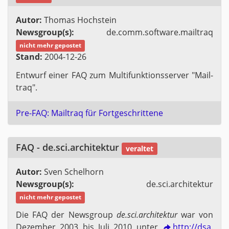
Autor:
Tho­mas Hoch­stein
News­group(s):
de.​comm.​software.​mailtraq
nicht mehr ge­pos­tet
Stand:
2004-12-26
Ent­wurf einer FAQ zum Mul­ti­funk­ti­ons­ser­ver "Mail­
traq".
Pre-FAQ: Mail­traq für Fort­ge­schrit­te­ne
FAQ - de.​sci.​architek­tur
ver­al­tet
Autor:
Sven Schel­horn
News­group(s):
de.​sci.​architek­tur
nicht mehr ge­pos­tet
Die FAQ der News­group
de.​sci.​architek­tur
war von
De­zem­ber 2003 bis Juli 2010 unter
http://​dsa.​