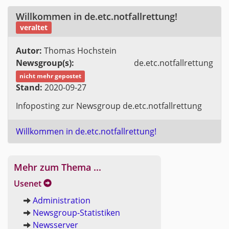
Will­kom­men in de.​etc.​notfall­ret­tung!
ver­al­tet
Autor:
Tho­mas Hoch­stein
News­group(s):
de.​etc.​notfall­ret­tung
nicht mehr ge­pos­tet
Stand:
2020-09-27
In­fo­pos­ting zur News­group de.​etc.​notfall­ret­tung
Will­kom­men in de.​etc.​notfall­ret­tung!
Mehr zum Thema ...
Use­net
Ad­mi­nis­tra­ti­on
News­group-Sta­tis­ti­ken
News­ser­ver