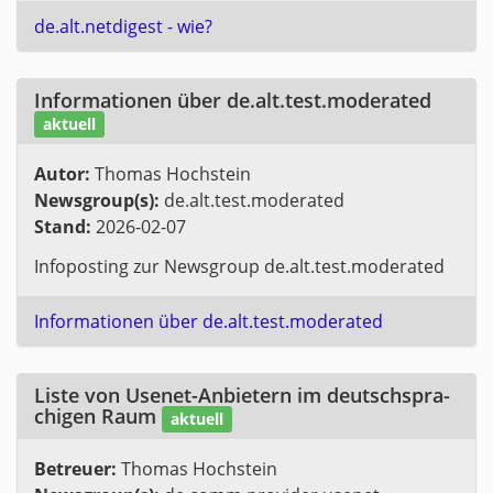
de.​alt.​netdigest - wie?
In­for­ma­tio­nen über de.​alt.​test.​moderated
ak­tu­ell
Autor:
Tho­mas Hoch­stein
News­group(s):
de.​alt.​test.​moderated
Stand:
2026-02-07
In­fo­pos­ting zur News­group de.​alt.​test.​moderated
In­for­ma­tio­nen über de.​alt.​test.​moderated
Liste von Use­net-An­bie­tern im deutsch­spra­
chi­gen Raum
ak­tu­ell
Be­treu­er:
Tho­mas Hoch­stein