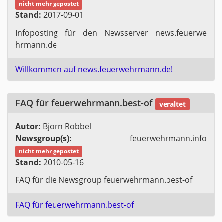
nicht mehr ge­pos­tet
Stand:
2017-09-01
In­fo­pos­ting für den News­ser­ver news.​feu​erwe​
hrma​nn.​de
Will­kom­men auf news.​feu​erwe​hrma​nn.​de!
FAQ für feu​erwe​hrma​nn.​best-of
ver­al­tet
Autor:
Bjorn Rob­bel
News­group(s):
feu​erwe​hrma​nn.​info
nicht mehr ge­pos­tet
Stand:
2010-05-16
FAQ für die News­group feu​erwe​hrma​nn.​best-of
FAQ für feu​erwe​hrma​nn.​best-of