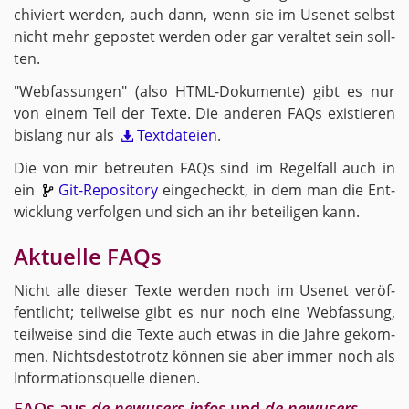
chi­viert wer­den, auch dann, wenn sie im Use­net selbst
nicht mehr ge­pos­tet wer­den oder gar ver­al­tet sein soll­
ten.
"Web­fas­sun­gen" (also HTML-Do­ku­men­te) gibt es nur
von einem Teil der Texte. Die an­de­ren FAQs exis­tie­ren
bis­lang nur als
Text­da­tei­en
.
Die von mir be­treu­ten FAQs sind im Re­gel­fall auch in
ein
Git-Re­po­si­to­ry
ein­ge­checkt, in dem man die Ent­
wick­lung ver­fol­gen und sich an ihr be­tei­li­gen kann.
Ak­tu­el­le FAQs
Nicht alle die­ser Texte wer­den noch im Use­net ver­öf­
fent­licht; teil­wei­se gibt es nur noch eine Web­fas­sung,
teil­wei­se sind die Texte auch etwas in die Jahre ge­kom­
men. Nichts­des­to­trotz kön­nen sie aber immer noch als
In­for­ma­ti­ons­quel­le die­nen.
FAQs aus
de.​newusers.​infos
und
de.​newusers.​