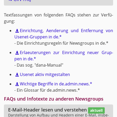
Text­fas­sun­gen von fol­gen­den FAQs ste­hen zur Ver­fü­
gung:
Ein­rich­tung, Aen­de­rung und Ent­fer­nung von
Use­net-Grup­pen in de.*
- Die Ein­rich­tungs­re­geln für News­groups in de.*
Er­laeu­te­run­gen zur Ein­rich­tung neuer Grup­
pen in de.*
- Das sog. "da­na-Ma­nu­al"
Use­net aktiv mit­ge­stal­ten
Wich­ti­ge Be­grif­fe in de.​admin.​news.*
- Ein Glos­sar für de.​admin.​news.*
FAQs und In­fo­tex­te zu an­de­ren News­groups
E-Mail-Hea­der lesen und ver­ste­hen
ak­tu­ell
Dar­stel­lung von Auf­bau und Hea­dern einer E-Mail, ins­be­