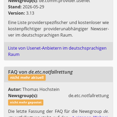
News­group(s):
de.​comm.​provider.​usenet
Stand:
2026-05-29
Ver­si­on:
3.13
Eine Liste pro­vi­der­spe­zi­fi­scher und kos­ten­lo­ser wie
kos­ten­pflich­ti­ger pro­vi­de­r­un­ab­hän­gi­ger News­ser­
ver im deutsch­spra­chi­gen Raum.
Liste von Use­net-An­bie­tern im deutsch­spra­chi­gen
Raum
FAQ von
de.​etc.​notfall­ret­tung
nicht mehr ak­tu­ell
Autor:
Tho­mas Hoch­stein
News­group(s):
de.​etc.​notfall­ret­tung
nicht mehr ge­pos­tet
Die letz­te Fas­sung der FAQ für die News­group
de.​