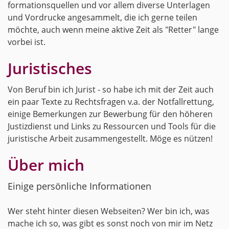
for­ma­ti­ons­quel­len und vor allem di­ver­se Un­ter­la­gen
und Vor­dru­cke an­ge­sam­melt, die ich gerne tei­len
möch­te, auch wenn meine ak­ti­ve Zeit als "Ret­ter" lange
vor­bei ist.
Ju­ris­ti­sches
Von Beruf bin ich Ju­rist - so habe ich mit der Zeit auch
ein paar Texte zu Rechts­fra­gen v.a. der Not­fall­ret­tung,
ei­ni­ge Be­mer­kun­gen zur Be­wer­bung für den hö­he­ren
Jus­tiz­dienst und Links zu Res­sour­cen und Tools für die
ju­ris­ti­sche Ar­beit zu­sam­men­ge­stellt. Möge es nüt­zen!
Über mich
Ei­ni­ge per­sön­li­che In­for­ma­tio­nen
Wer steht hin­ter die­sen Web­sei­ten? Wer bin ich, was
mache ich so, was gibt es sonst noch von mir im Netz