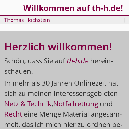
Willkommen auf th-h.de!
Thomas Hochstein
Tog
nav
Herz­lich will­kom­men!
Schön, dass Sie auf
th-​h.​de
her­ein­
schau­en.
In mehr als 30 Jah­ren On­line­zeit hat
sich zu mei­nen In­ter­es­sens­ge­bie­ten
Netz & Tech­nik
,
Not­fall­ret­tung
und
Recht
eine Menge Ma­te­ri­al an­ge­sam­
melt, das ich mich hier zu ord­nen be­