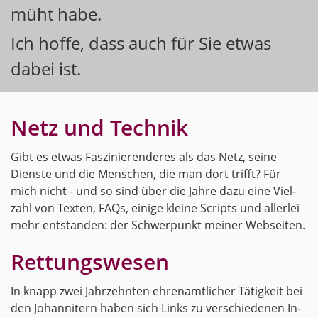
müht habe.
Ich hoffe, dass auch für Sie etwas
dabei ist.
Netz und Tech­nik
Gibt es etwas Fas­zi­nie­ren­de­res als das Netz, seine
Diens­te und die Men­schen, die man dort trifft? Für
mich nicht - und so sind über die Jahre dazu eine Viel­
zahl von Tex­ten, FAQs, ei­ni­ge klei­ne Scripts und al­ler­lei
mehr ent­stan­den: der Schwer­punkt mei­ner Web­sei­ten.
Ret­tungs­we­sen
In knapp zwei Jahr­zehn­ten eh­ren­amt­li­cher Tä­tig­keit bei
den Jo­han­ni­tern haben sich Links zu ver­schie­de­nen In­