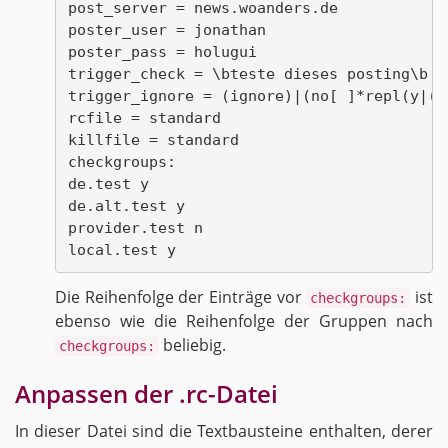
post_server = news.woanders.de

poster_user = jonathan

poster_pass = holugui

trigger_check = \bteste dieses posting\b

trigger_ignore = (ignore)|(no[ ]*repl(y|(ie
rcfile = standard

killfile = standard

checkgroups:

de.test y

de.alt.test y

provider.test n

Die Rei­hen­fol­ge der Ein­trä­ge vor
ist
checkgroups:
eben­so wie die Rei­hen­fol­ge der Grup­pen nach
be­lie­big.
checkgroups:
An­pas­sen der .rc-Da­tei
In die­ser Datei sind die Text­bau­stei­ne ent­hal­ten, derer