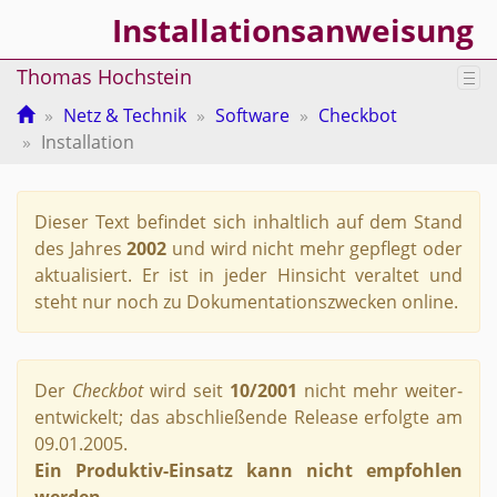
Installationsanweisung
Thomas Hochstein
Tog
nav
Netz & Technik
Software
Checkbot
Installation
Die­ser Text be­fin­det sich in­halt­lich auf dem Stand
des Jah­res
2002
und wird nicht mehr ge­pflegt oder
ak­tua­li­siert. Er ist in jeder Hin­sicht ver­al­tet und
steht nur noch zu Do­ku­men­ta­ti­ons­zwe­cken on­line.
Der
Check­bot
wird seit
10/2001
nicht mehr wei­ter­
ent­wi­ckelt; das ab­schlie­ßen­de Re­lease er­folg­te am
09.01.2005.
Ein Pro­duk­tiv-Ein­satz kann nicht emp­foh­len