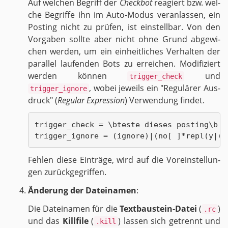
Auf wel­chen Be­griff der
Check­bot
re­agiert bzw. wel­
che Be­grif­fe ihn im Au­to-Mo­dus ver­an­las­sen, ein
Pos­ting nicht zu prü­fen, ist ein­stell­bar. Von den
Vor­ga­ben soll­te aber nicht ohne Grund ab­ge­wi­
chen wer­den, um ein ein­heit­li­ches Ver­hal­ten der
par­al­lel lau­fen­den Bots zu er­rei­chen. Mo­di­fi­ziert
wer­den kön­nen
und
trigger_check
, wobei je­weils ein "Re­gu­lä­rer Aus­
trigger_ignore
druck" (
Re­gu­lar Ex­pres­si­on
) Ver­wen­dung fin­det.
trigger_check = \bteste dieses posting\b

Feh­len diese Ein­trä­ge, wird auf die Vor­ein­stel­lun­
gen zu­rück­ge­grif­fen.
Än­de­rung der Da­tei­na­men
:
Die Da­tei­na­men für die
Text­bau­stein-Da­tei
(
)
.rc
und das
Kill­fi­le
(
) las­sen sich ge­trennt und
.kill