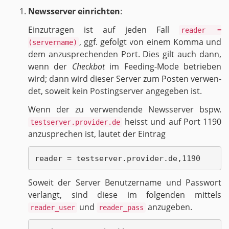
News­ser­ver ein­rich­ten
:
Ein­zu­tra­gen ist auf jeden Fall
reader =
, ggf. ge­folgt von einem Komma und
(servername)
dem an­zu­spre­chen­den Port. Dies gilt auch dann,
wenn der
Check­bot
im Fee­ding-Mo­de be­trie­ben
wird; dann wird die­ser Ser­ver zum Pos­ten ver­wen­
det, so­weit kein Pos­ting­ser­ver an­ge­ge­ben ist.
Wenn der zu ver­wen­den­de News­ser­ver bspw.
heisst und auf Port 1190
testserver.provider.de
an­zu­spre­chen ist, lau­tet der Ein­trag
So­weit der Ser­ver Be­nut­zer­na­me und Pass­wort
ver­langt, sind diese im fol­gen­den mit­tels
und
an­zu­ge­ben.
reader_user
reader_pass