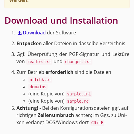
wer­den.
Down­load und In­stal­la­ti­on
Down­load
der Soft­ware
Ent­pa­cken
aller Da­tei­en in das­sel­be Ver­zeich­nis
Ggf. Über­prü­fung der PGP-Si­gna­tur und Lek­tü­re
von
und
readme.txt
changes.txt
Zum Be­trieb
er­for­der­lich
sind die Da­tei­en
artchk.pl
domains
(eine Kopie von)
sample.ini
(eine Kopie von)
sample.rc
Ach­tung!
- Bei den Kon­fi­gu­ra­ti­ons­da­tei­en ggf. auf
rich­ti­gen
Zei­len­um­bruch
ach­ten; im Ggs. zu Uni­
xen ver­langt DOS/Win­dows dort
.
CR+LF