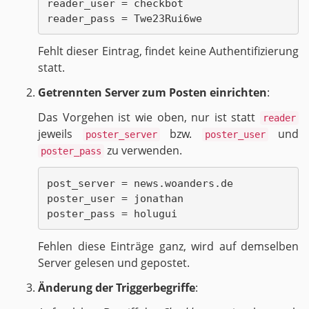
reader_user = checkbot

Fehlt die­ser Ein­trag, fin­det keine Au­then­ti­fi­zie­rung
statt.
Ge­trenn­ten Ser­ver zum Pos­ten ein­rich­ten
:
Das Vor­ge­hen ist wie oben, nur ist statt
reader
je­weils
bzw.
und
poster_server
poster_user
zu ver­wen­den.
poster_pass
post_server = news.woanders.de

poster_user = jonathan

Feh­len diese Ein­trä­ge ganz, wird auf dem­sel­ben
Ser­ver ge­le­sen und ge­pos­tet.
Än­de­rung der Trig­ger­be­grif­fe
: