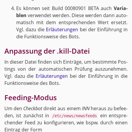
Es kön­nen seit Build 00080901 BETA auch
Va­ria­
blen
ver­wen­det wer­den. Diese wer­den dann au­to­
ma­tisch mit dem ent­spre­chen­den Wert er­setzt.
Vgl. dazu die
Er­läu­te­run­gen
bei der Ein­füh­rung in
die Funk­ti­ons­wei­se des Bots.
An­pas­sung der .kill-Da­tei
In die­ser Datei fin­den sich Ein­trä­ge, um be­stimm­te Pos­
tings von der au­to­ma­ti­schen Prü­fung aus­zu­neh­men.
Vgl. dazu die
Er­läu­te­run­gen
bei der Ein­füh­rung in die
Funk­ti­ons­wei­se des Bots.
Fee­ding-Mo­dus
Um den
Check­bot
di­rekt aus einem
INN
her­aus zu be­fee­
den, ist zu­nächst in
ein ent­spre­
/etc/news/newsfeeds
chen­der Feed zu kon­fi­gu­rie­ren, wie bspw. durch einen
Ein­trag der Form