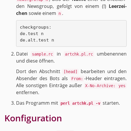
den News­group, ge­folgt von einem (!)
Leer­zei­
chen
sowie einem
.
n
checkgroups:

de.test n

Datei
in
um­be­nen­nen
sample.rc
artchk.pl.rc
und diese öff­nen.
Dort den Ab­schnitt
be­ar­bei­ten und den
[head]
Ab­sen­der des Bots als
-Hea­der ein­tra­gen.
From:
Alle sons­ti­gen Ein­trä­ge außer
X-No-Archive: yes
ent­fer­nen.
Das Pro­gramm mit
star­ten.
perl artchk.pl -v
Kon­fi­gu­ra­ti­on