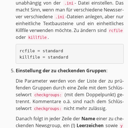
un­ab­hän­gig von der
- Datei ein­stel­len. Das
.ini
macht Sinn, wenn man für ver­schie­de­ne News­ser­
ver ver­schie­de­ne
-Da­tei­en an­le­gen, aber nur
.ini
ein­heit­li­che Text­bau­stei­ne und ein ein­heit­li­ches
Kill­fi­le ver­wen­den möch­te. Zu än­dern sind
rcfile
oder
.
killfile
rcfile = standard

Ein­stel­lung der zu che­cken­den Grup­pen
:
Die Pa­ra­me­ter wer­den von der Liste der zu prü­
fen­den Grup­pen durch eine Zeile mit dem Schlüs­
sel­wort
(mit dem Dop­pel­punkt) ge­
checkgroups:
trennt. Kom­men­ta­re o.ä. sind nach dem Schlüs­
sel­wort
nicht mehr zu­läs­sig.
checkgroups:
Da­nach folgt in jeder Zeile der
Name
einer zu che­
cken­den News­group, ein (!)
Leer­zei­chen
sowie
y