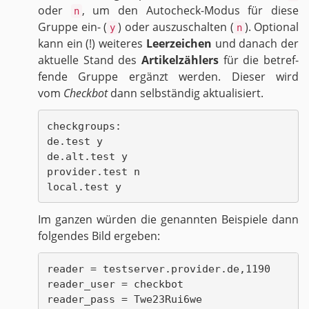
oder
, um den Au­to­ch­eck-Mo­dus für diese
n
Grup­pe ein- (
) oder aus­zu­schal­ten (
). Op­tio­nal
y
n
kann ein (!) wei­te­res
Leer­zei­chen
und da­nach der
ak­tu­el­le Stand des
Ar­ti­kel­zäh­lers
für die be­tref­
fen­de Grup­pe er­gänzt wer­den. Die­ser wird
vom
Check­bot
dann selb­stän­dig ak­tua­li­siert.
checkgroups:

de.test y

de.alt.test y

provider.test n

Im gan­zen wür­den die ge­nann­ten Bei­spie­le dann
fol­gen­des Bild er­ge­ben:
reader = testserver.provider.de,1190

reader_user = checkbot

reader_pass = Twe23Rui6we
