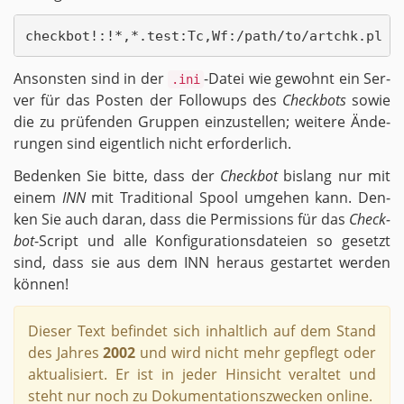
An­sons­ten sind in der
-Da­tei wie ge­wohnt ein Ser­
.ini
ver für das Pos­ten der Fol­lo­wups des
Check­bots
sowie
die zu prü­fen­den Grup­pen ein­zu­stel­len; wei­te­re Än­de­
run­gen sind ei­gent­lich nicht er­for­der­lich.
Be­den­ken Sie bitte, dass der
Check­bot
bis­lang nur mit
einem
INN
mit Tra­di­tio­nal Spool um­ge­hen kann. Den­
ken Sie auch daran, dass die Per­mis­si­ons für das
Check­
bot
-Script und alle Kon­fi­gu­ra­ti­ons­da­tei­en so ge­setzt
sind, dass sie aus dem INN her­aus ge­star­tet wer­den
kön­nen!
Die­ser Text be­fin­det sich in­halt­lich auf dem Stand
des Jah­res
2002
und wird nicht mehr ge­pflegt oder
ak­tua­li­siert. Er ist in jeder Hin­sicht ver­al­tet und
steht nur noch zu Do­ku­men­ta­ti­ons­zwe­cken on­line.