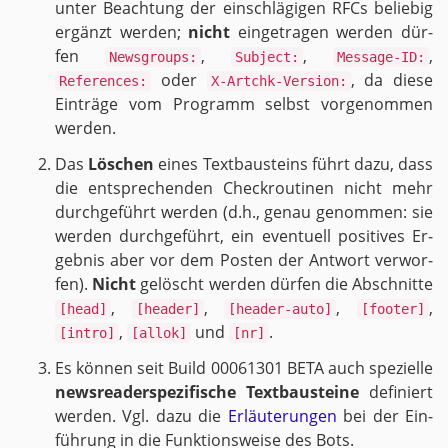
unter Be­ach­tung der ein­schlä­gi­gen RFCs be­lie­big
er­gänzt wer­den;
nicht
ein­ge­tra­gen wer­den dür­
fen
,
,
,
Newsgroups:
Subject:
Message-ID:
oder
, da diese
References:
X-Artchk-Version:
Ein­trä­ge vom Pro­gramm selbst vor­ge­nom­men
wer­den.
Das
Lö­schen
eines Text­bau­steins führt dazu, dass
die ent­spre­chen­den Check­rou­ti­nen nicht mehr
durch­ge­führt wer­den (d.h., genau ge­nom­men: sie
wer­den durch­ge­führt, ein even­tu­ell po­si­ti­ves Er­
geb­nis aber vor dem Pos­ten der Ant­wort ver­wor­
fen).
Nicht
ge­löscht wer­den dür­fen die Ab­schnit­te
,
,
,
,
[head]
[header]
[header-auto]
[footer]
,
und
.
[intro]
[allok]
[nr]
Es kön­nen seit Build 00061301 BETA auch spe­zi­el­le
news­re­a­der­spe­zi­fi­sche Text­bau­stei­ne
de­fi­niert
wer­den. Vgl. dazu die
Er­läu­te­run­gen
bei der Ein­
füh­rung in die Funk­ti­ons­wei­se des Bots.