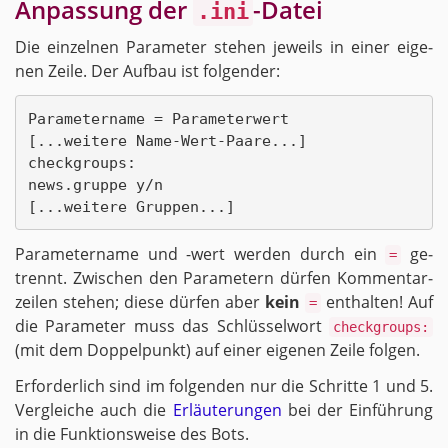
An­pas­sung der
-Da­tei
.ini
Die ein­zel­nen Pa­ra­me­ter ste­hen je­weils in einer ei­ge­
nen Zeile. Der Auf­bau ist fol­gen­der:
Parametername = Parameterwert

[...weitere Name-Wert-Paare...]

checkgroups:

news.gruppe y/n

Pa­ra­me­ter­na­me und -wert wer­den durch ein
ge­
=
trennt. Zwi­schen den Pa­ra­me­tern dür­fen Kom­men­tar­
zei­len ste­hen; diese dür­fen aber
kein
ent­hal­ten! Auf
=
die Pa­ra­me­ter muss das Schlüs­sel­wort
checkgroups:
(mit dem Dop­pel­punkt) auf einer ei­ge­nen Zeile fol­gen.
Er­for­der­lich sind im fol­gen­den nur die Schrit­te 1 und 5.
Ver­glei­che auch die
Er­läu­te­run­gen
bei der Ein­füh­rung
in die Funk­ti­ons­wei­se des Bots.