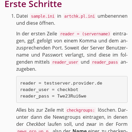
Erste Schrit­te
Datei
in
um­be­nen­nen
sample.ini
artchk.pl.ini
und diese öff­nen.
In der ers­ten Zeile
ein­tra­
reader = (servername)
gen, ggf. ge­folgt von einem Komma und dem an­
zu­spre­chen­den Port. So­weit der Ser­ver Be­nut­zer­
na­me und Pass­wort ver­langt, sind diese im fol­
gen­den mit­tels
und
an­
reader_user
reader_pass
zu­ge­ben.
reader = testserver.provider.de

reader_user = checkbot

Alles bis zur Zeile mit
lö­schen. Dar­
checkgroups:
un­ter dann die News­groups ein­tra­gen, in denen
der
Check­bot
lau­fen soll, und zwar in der Form
, also der
Name
einer zu che­cken­
news.gro.up n