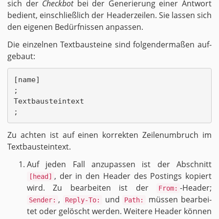
sich der
Check­bot
bei der Ge­ne­rie­rung einer Ant­wort
be­dient, ein­schließ­lich der Hea­der­zei­len. Sie las­sen sich
den ei­ge­nen Be­dürf­nis­sen an­pas­sen.
Die ein­zel­nen Text­bau­stei­ne sind fol­gen­der­ma­ßen auf­
ge­baut:
[name]

;

Textbausteintext

Zu ach­ten ist auf einen kor­rek­ten Zei­len­um­bruch im
Text­bau­stein­text.
Auf jeden Fall an­zu­pas­sen ist der Ab­schnitt
, der in den Hea­der des Pos­tings ko­piert
[head]
wird. Zu be­ar­bei­ten ist der
-Hea­der;
From:
,
und
müs­sen be­ar­bei­
Sender:
Reply-To:
Path:
tet oder ge­löscht wer­den. Wei­te­re Hea­der kön­nen