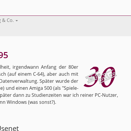
g & Co.
95
­heit, ir­gend­wann An­fang der 80er
­risch (auf einem C-64), aber auch mit
 Da­ten­ver­wal­tung. Spä­ter wurde der
­te) und einen Amiga 500 (als "Spie­le­
­ter dann zu Stu­di­en­zei­ten war ich rei­ner PC-Nut­zer,
dann Win­dows (was sonst?).
se­net