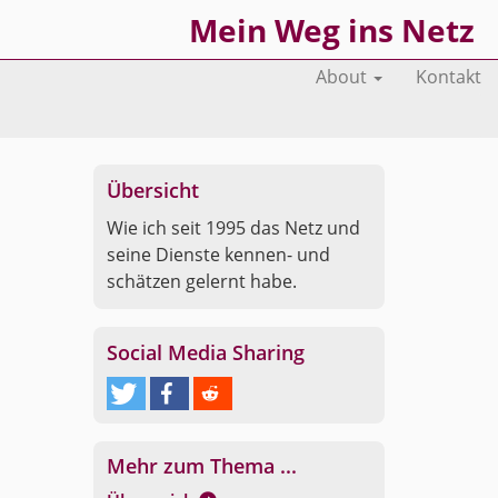
Mein Weg ins Netz
About
Kontakt
Über­sicht
Wie ich seit 1995 das Netz und
seine Diens­te ken­nen- und
schät­zen ge­lernt habe.
So­ci­al Media Sharing
Mehr zum Thema ...