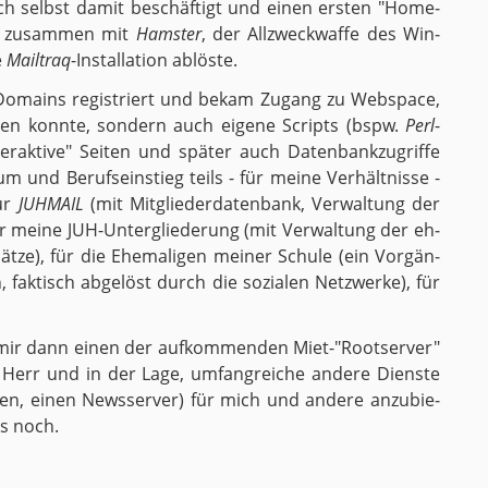
ch selbst damit be­schäf­tigt und einen ers­ten "Home­
 - zu­sam­men mit
Hams­ter
, der All­zweck­waf­fe des Win­
e
Mail­traq
-In­stal­la­ti­on ab­lös­te.
Do­mains re­gis­triert und bekam Zu­gang zu Web­s­pace,
en konn­te, son­dern auch ei­ge­ne Scripts (bspw.
Perl
-
er­ak­ti­ve" Sei­ten und spä­ter auch Da­ten­bank­zu­grif­fe
 und Be­rufs­ein­stieg teils - für meine Ver­hält­nis­se -
für
JUH­MAIL
(mit Mit­glie­der­da­ten­bank, Ver­wal­tung der
 für meine JUH-Un­ter­glie­de­rung (mit Ver­wal­tung der eh­
­sät­ze), für die Ehe­ma­li­gen mei­ner Schu­le (ein Vor­gän­
 fak­tisch ab­ge­löst durch die so­zia­len Netz­wer­ke), für
mir dann einen der auf­kom­men­den Miet-"Root­ser­ver"
r Herr und in der Lage, um­fang­rei­che an­de­re Diens­te
s­ten, einen News­ser­ver) für mich und an­de­re an­zu­bie­
es noch.