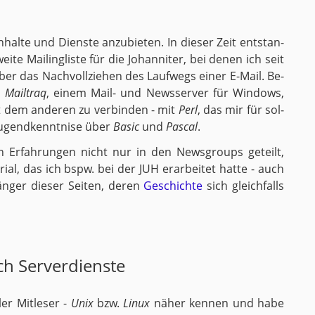
al­te und Diens­te an­zu­bie­ten. In die­ser Zeit ent­stan­
ei­te Mai­ling­lis­te für die Jo­han­ni­ter, bei denen ich seit
er das Nach­voll­zie­hen des Lauf­wegs einer E-Mail. Be­
t
Mail­traq
, einem Mail- und News­ser­ver für Win­dows,
 dem an­de­ren zu ver­bin­den - mit
Perl
, das mir für sol­
Ju­gend­kennt­ni­se über
Basic
und
Pas­cal
.
Er­fah­run­gen nicht nur in den News­groups ge­teilt,
ri­al, das ich bspw. bei der JUH er­ar­bei­tet hatte - auch
än­ger die­ser Sei­ten, deren
Ge­schich­te
sich gleich­falls
ch Ser­ver­diens­te
ler Mit­le­ser -
Unix
bzw.
Linux
näher ken­nen und habe