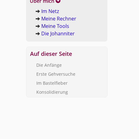
Über mich
Im Netz
Meine Rech­ner
Meine Tools
Die Jo­han­ni­ter
Auf die­ser Seite
Die An­fän­ge
Erste Geh­ver­su­che
Im Bas­tel­fie­ber
Kon­so­li­die­rung