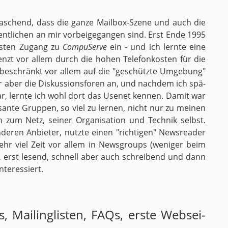
er­ra­schend, dass die ganze Mail­box-Sze­ne und auch die
ent­li­chen an mir vor­bei­ge­gan­gen sind. Erst Ende 1995
s­ten Zu­gang zu
Com­pu­Ser­ve
ein - und ich lern­te eine
zt vor allem durch die hohen Te­le­fon­kos­ten für die
d be­schränkt vor allem auf die "ge­schütz­te Um­ge­bung"
ir aber die Dis­kus­si­ons­fo­ren an, und nach­dem ich spä­
war, lern­te ich wohl dort das Use­net ken­nen. Damit war
san­te Grup­pen, so viel zu ler­nen, nicht nur zu mei­nen
uch zum Netz, sei­ner Or­ga­ni­sa­ti­on und Tech­nik selbst.
e­ren An­bie­ter, nutz­te einen "rich­ti­gen" News­re­a­der
sehr viel Zeit vor allem in News­groups (we­ni­ger beim
e!), erst le­send, schnell aber auch schrei­bend und dann
­ter­es­siert.
ai­ling­lis­ten, FAQs, erste Web­sei­