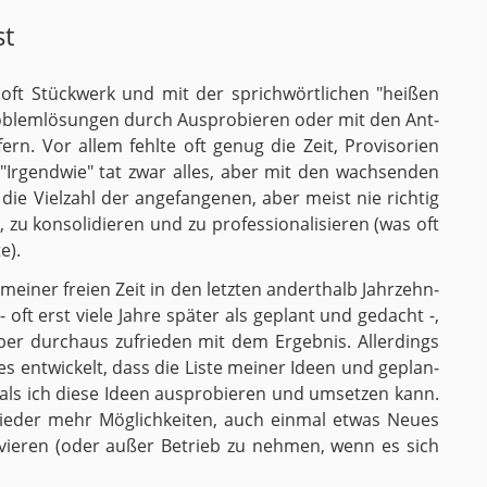
st
t, oft Stück­werk und mit der sprich­wört­li­chen "hei­ßen
o­blem­lö­sun­gen durch Aus­pro­bie­ren oder mit den Ant­
ern. Vor allem fehl­te oft genug die Zeit, Pro­vi­so­ri­en
. "Ir­gend­wie" tat zwar alles, aber mit den wach­sen­den
ie Viel­zahl der an­ge­fan­ge­nen, aber meist nie rich­tig
 zu kon­so­li­die­ren und zu pro­fes­sio­na­li­sie­ren (was oft
e).
ei­ner frei­en Zeit in den letz­ten an­dert­halb Jahr­zehn­
- oft erst viele Jahre spä­ter als ge­plant und ge­dacht -,
 durch­aus zu­frie­den mit dem Er­geb­nis. Al­ler­dings
es ent­wi­ckelt, dass die Liste mei­ner Ideen und ge­plan­
st als ich diese Ideen aus­pro­bie­ren und um­set­zen kann.
wie­der mehr Mög­lich­kei­ten, auch ein­mal etwas Neues
­no­vie­ren (oder außer Be­trieb zu neh­men, wenn es sich