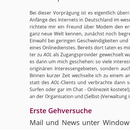
Bei die­ser Vor­prä­gung ist es ei­gent­lich üb
An­fän­ge des In­ter­nets in Deutsch­land im we­s
rich­te­te mir ein Freund über Modem den er
ganz neue Welt ken­nen, zu­nächst noch be­gren
Ein­wahl bei ge­rin­gen Ge­schwin­dig­kei­ten un
eines On­line­diens­tes. Be­reits dort taten es m
ter zu
AOL
als Zu­gangs­pro­vi­der ge­wech­selt 
es dann um mich ge­sche­hen: so viele in­ter­es­
ori­gi­nä­ren In­ter­es­sen­ge­bie­ten, son­dern a
Bin­nen kur­zer Zeit wech­sel­te ich zu einem an­d
statt des
AOL
-Cli­ents und ver­brach­te dann 
Sur­fen oder gar im Chat - On­line­zeit kos­te­t
an der Or­ga­ni­sa­ti­on und (Selbst-)Ver­wal­tung in
Erste Geh­ver­su­che
Mail und News unter Win­dows, M