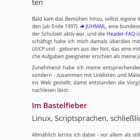
ten
Bald kam das Be­mü­hen hinzu, selbst ei­ge­ne In­h
den (ab Ende 1997)
JUH­MAIL
, eine bun­des­w
der Schul­zeit aktiv war, und die
Hea­der-FAQ
üb
schäf­tigt habe ich mich da­mals über­dies mi
UUCP
und - ge­bo­ren aus der Not, das eine mit
che Auf­ga­ben ge­eig­ne­ter er­schien als meine 
Zu­neh­mend habe ich meine ent­spre­chen­den 
son­dern - zu­sam­men mit Link­lis­ten und Ma­te­
ins Web ge­stellt; damit ent­stan­den die Vor­g
nach­le­sen lässt.
Im Bas­tel­fie­ber
Linux, Script­spra­chen, schließ­li
All­mäh­lich lern­te ich dabei - vor allem als stil­