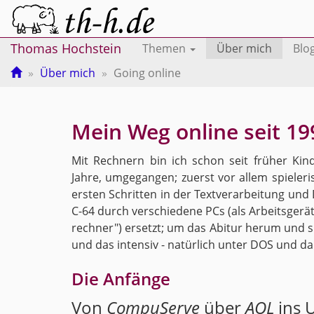
Thomas Hochstein
Themen
Über mich
Blo
Über mich
Going online
Mein Weg on­line seit 19
Mit Rech­nern bin ich schon seit frü­her Kind
Jahre, um­ge­gan­gen; zu­erst vor allem spie­le
ers­ten Schrit­ten in der Text­ver­ar­bei­tung und
C-64 durch ver­schie­de­ne PCs (als Ar­beits­ge­rä
rech­ner") er­setzt; um das Ab­itur herum und spä
und das in­ten­siv - na­tür­lich unter DOS und 
Die An­fän­ge
Von
Com­pu­Ser­ve
über
AOL
ins U