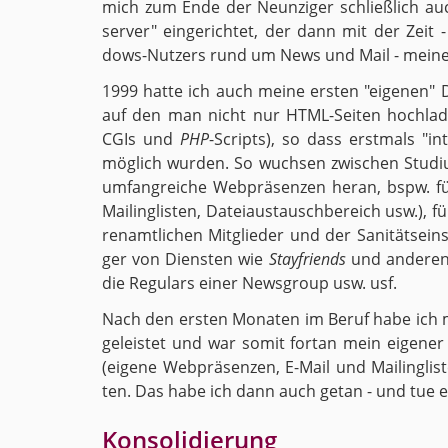
mich zum Ende der Neun­zi­ger schließ­lich au
ser­ver" ein­ge­rich­tet, der dann mit der Zeit
dows-Nut­zers rund um News und Mail - mein
1999 hatte ich auch meine ers­ten "ei­ge­nen" 
auf den man nicht nur HTML-Sei­ten hoch­la­d
CGIs und
PHP
-Scripts), so dass erst­mals "in­t
mög­lich wur­den. So wuch­sen zwi­schen Stu­di­um
um­fang­rei­che Web­prä­sen­zen heran, bspw. 
Mai­ling­lis­ten, Da­tei­aus­tausch­be­reich usw.),
ren­amt­li­chen Mit­glie­der und der Sa­ni­täts­ein
ger von Diens­ten wie
Stay­fri­ends
und an­de­ren,
die Re­gu­lars einer News­group usw. usf.
Nach den ers­ten Mo­na­ten im Beruf habe ich 
ge­leis­tet und war somit fort­an mein ei­ge­ne
(ei­ge­ne Web­prä­sen­zen, E-Mail und Mai­ling­li
ten. Das habe ich dann auch getan - und tue 
Kon­so­li­die­rung