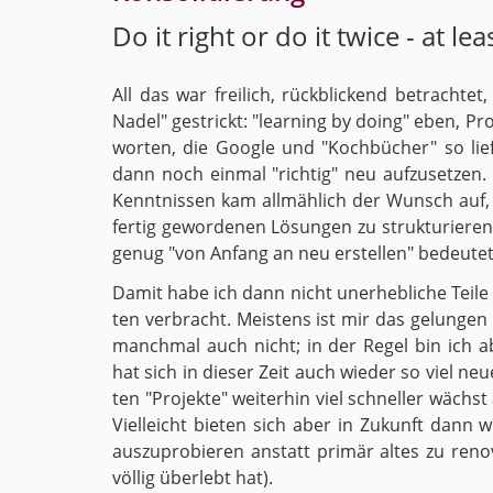
Do it right or do it twice - at lea
All das war frei­lich, rück­bli­ckend be­trach­te
Nadel" ge­strickt: "learning by doing" eben, Pr
wor­ten, die Goog­le und "Koch­bü­cher" so lie­f
dann noch ein­mal "rich­tig" neu auf­zu­set­zen
Kennt­nis­sen kam all­mäh­lich der Wunsch auf, d
fer­tig ge­wor­de­nen Lö­sun­gen zu struk­tu­rie­ren,
genug "von An­fang an neu er­stel­len" be­deu­te­t
Damit habe ich dann nicht un­er­heb­li­che Teile m
ten ver­bracht. Meis­tens ist mir das ge­lun­gen 
manch­mal auch nicht; in der Regel bin ich aber
hat sich in die­ser Zeit auch wie­der so viel neu
ten "Pro­jek­te" wei­ter­hin viel schnel­ler wäch
Viel­leicht bie­ten sich aber in Zu­kunft dann 
aus­zu­pro­bie­ren an­statt pri­mär altes zu re
völ­lig über­lebt hat).