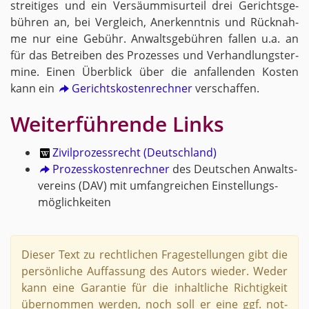
strei­ti­ges und ein Ver­säum­mi­s­ur­teil drei Ge­richts­ge­
büh­ren an, bei Ver­gleich, An­er­kennt­nis und Rück­nah­
me nur eine Ge­bühr. An­walts­ge­büh­ren fal­len u.a. an
für das Be­trei­ben des Pro­zes­ses und Ver­hand­lungs­ter­
mi­ne. Einen Über­blick über die an­fal­len­den Kos­ten
kann ein
Ge­richts­kos­ten­rech­ner
ver­schaf­fen.
Wei­ter­füh­ren­de Links
Zi­vil­pro­zess­recht (Deutsch­land)
Pro­zess­kos­ten­rech­ner
des Deut­schen An­walts­
ver­eins (DAV) mit um­fang­rei­chen Ein­stel­lungs­
mög­lich­kei­ten
Die­ser Text zu recht­li­chen Fra­ge­stel­lun­gen gibt die
per­sön­li­che Auf­fas­sung des Au­tors wie­der. Weder
kann eine Ga­ran­tie für die in­halt­li­che Rich­tig­keit
über­nom­men wer­den, noch soll er eine ggf. not­