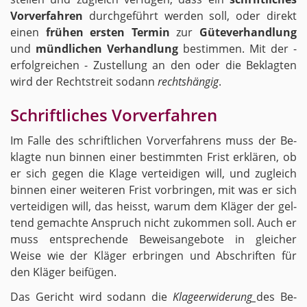
Vor­ver­fah­ren
durch­ge­führt wer­den soll, oder di­rekt
einen
frü­hen ers­ten Ter­min
zur
Gü­te­ver­hand­lung
und
münd­li­chen Ver­hand­lung
be­stim­men. Mit der -
er­folg­rei­chen - Zu­stel­lung an den oder die Be­klag­ten
wird der Recht­streit so­dann
rechts­hän­gig
.
Schrift­li­ches Vor­ver­fah­ren
Im Falle des schrift­li­chen Vor­ver­fah­rens muss der Be­
klag­te nun bin­nen einer be­stimm­ten Frist er­klä­ren, ob
er sich gegen die Klage ver­tei­di­gen will, und zu­gleich
bin­nen einer wei­te­ren Frist vor­brin­gen, mit was er sich
ver­tei­di­gen will, das heisst, warum dem Klä­ger der gel­
tend ge­mach­te An­spruch nicht zu­kom­men soll. Auch er
muss ent­spre­chen­de Be­weis­an­ge­bo­te in glei­cher
Weise wie der Klä­ger er­brin­gen und Ab­schrif­ten für
den Klä­ger bei­fü­gen.
Das Ge­richt wird so­dann die
Kla­ge­er­wi­de­run­g_
des Be­