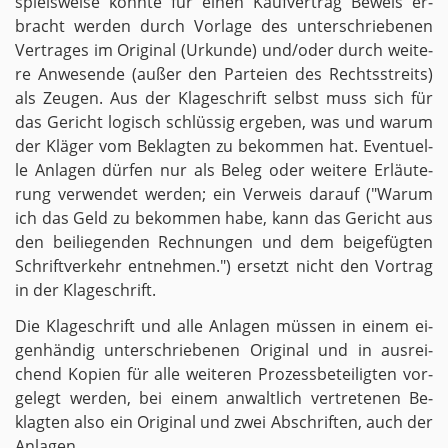
spiels­wei­se könn­te für einen Kauf­ver­trag Be­weis er­
bracht wer­den durch Vor­la­ge des un­ter­schrie­be­nen
Ver­tra­ges im Ori­gi­nal (Ur­kun­de) und/oder durch wei­te­
re An­we­sen­de (außer den Par­tei­en des Rechts­streits)
als Zeu­gen. Aus der Kla­ge­schrift selbst muss sich für
das Ge­richt lo­gisch schlüs­sig er­ge­ben, was und warum
der Klä­ger vom Be­klag­ten zu be­kom­men hat. Even­tu­el­
le An­la­gen dür­fen nur als Beleg oder wei­te­re Er­läu­te­
rung ver­wen­det wer­den; ein Ver­weis dar­auf ("Warum
ich das Geld zu be­kom­men habe, kann das Ge­richt aus
den bei­lie­gen­den Rech­nun­gen und dem bei­ge­füg­ten
Schrift­ver­kehr ent­neh­men.") er­setzt nicht den Vor­trag
in der Kla­ge­schrift.
Die Kla­ge­schrift und alle An­la­gen müs­sen in einem ei­
gen­hän­dig un­ter­schrie­be­nen Ori­gi­nal und in aus­rei­
chend Ko­pi­en für alle wei­te­ren Pro­zess­be­tei­lig­ten vor­
ge­legt wer­den, bei einem an­walt­lich ver­tre­te­nen Be­
klag­ten also ein Ori­gi­nal und zwei Ab­schrif­ten, auch der
An­la­gen.