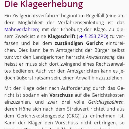
Die Kla­ge­er­he­bung
Ein Zi­vil­ge­richts­ver­fah­ren be­ginnt im Re­gel­fall (eine an­
de­re Mög­lich­keit der Ver­fah­rens­ein­lei­tung ist das
Mahn­ver­fah­ren
) mit der Er­he­bung der Klage. Zu die­
sem Zweck ist eine
Kla­ge­schrift
(
§ 253 ZPO
) zu ver­
fas­sen und bei dem
zu­stän­di­gen Ge­richt
ein­zu­rei­
chen. Dies kann beim Amts­ge­richt der Bür­ger selbst
tun; vor den Land­ge­rich­ten herrscht
An­walts­zwang
, das
heisst er muss sich dort zwin­gend eines Rechts­an­wal­
tes be­die­nen. Auch vor den Amts­ge­rich­ten kann es je­
doch äu­ßerst rat­sam sein, einen An­walt hin­zu­zu­zie­hen!
Mit der Klage oder nach Auf­for­de­rung durch das Ge­
richt ist so­dann ein
Vor­schuss
auf die Ge­richts­kos­ten
ein­zu­zah­len, und zwar drei volle
Ge­richts­ge­büh­ren
,
deren Höhe sich nach dem Streit­wert rich­tet und aus
dem Ge­richts­kos­ten­ge­setz (GKG) zu ent­neh­men ist.
Kann der Klä­ger den Vor­schuss nicht er­brin­gen, so