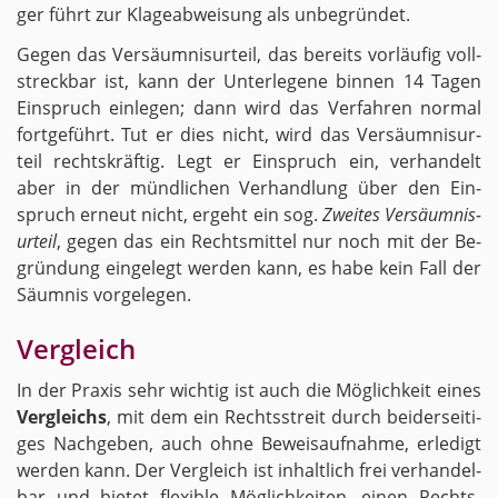
ger führt zur Kla­ge­ab­wei­sung als un­be­grün­det.
Gegen das Ver­säum­nis­ur­teil, das be­reits vor­läu­fig voll­
streck­bar ist, kann der Un­ter­le­ge­ne bin­nen 14 Tagen
Ein­spruch ein­le­gen; dann wird das Ver­fah­ren nor­mal
fort­ge­führt. Tut er dies nicht, wird das Ver­säum­nis­ur­
teil rechts­kräf­tig. Legt er Ein­spruch ein, ver­han­delt
aber in der münd­li­chen Ver­hand­lung über den Ein­
spruch er­neut nicht, er­geht ein sog.
Zwei­tes Ver­säum­nis­
ur­teil
, gegen das ein Rechts­mit­tel nur noch mit der Be­
grün­dung ein­ge­legt wer­den kann, es habe kein Fall der
Säum­nis vor­ge­le­gen.
Ver­gleich
In der Pra­xis sehr wich­tig ist auch die Mög­lich­keit eines
Ver­gleichs
, mit dem ein Rechts­streit durch bei­der­sei­ti­
ges Nach­ge­ben, auch ohne Be­weis­auf­nah­me, er­le­digt
wer­den kann. Der Ver­gleich ist in­halt­lich frei ver­han­del­
bar und bie­tet fle­xi­ble Mög­lich­kei­ten, einen Rechts­