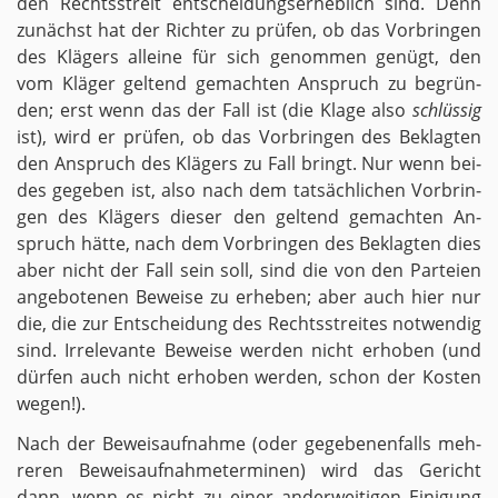
den Rechts­streit ent­schei­dungs­er­heb­lich sind. Denn
zu­nächst hat der Rich­ter zu prü­fen, ob das Vor­brin­gen
des Klä­gers al­lei­ne für sich ge­nom­men ge­nügt, den
vom Klä­ger gel­tend ge­mach­ten An­spruch zu be­grün­
den; erst wenn das der Fall ist (die Klage also
schlüs­sig
ist), wird er prü­fen, ob das Vor­brin­gen des Be­klag­ten
den An­spruch des Klä­gers zu Fall bringt. Nur wenn bei­
des ge­ge­ben ist, also nach dem tat­säch­li­chen Vor­brin­
gen des Klä­gers die­ser den gel­tend ge­mach­ten An­
spruch hätte, nach dem Vor­brin­gen des Be­klag­ten dies
aber nicht der Fall sein soll, sind die von den Par­tei­en
an­ge­bo­te­nen Be­wei­se zu er­he­ben; aber auch hier nur
die, die zur Ent­schei­dung des Rechts­strei­tes not­wen­dig
sind. Ir­re­le­van­te Be­wei­se wer­den nicht er­ho­ben (und
dür­fen auch nicht er­ho­ben wer­den, schon der Kos­ten
wegen!).
Nach der Be­weis­auf­nah­me (oder ge­ge­be­nen­falls meh­
re­ren Be­weis­auf­nah­me­ter­mi­nen) wird das Ge­richt
dann, wenn es nicht zu einer an­der­wei­ti­gen Ei­ni­gung