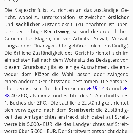
Die Kla­ge­schrift ist zu rich­ten an das zu­stän­di­ge Ge­
richt, wobei zu un­ter­schei­den ist zwi­schen
ört­li­cher
und
sach­li­cher
Zu­stän­dig­keit. (Zu be­ach­ten ist über­
dies der rich­ti­ge
Rechts­weg
; so sind die or­dent­li­chen
Ge­rich­te für Kla­gen, die vor Ar­beits-, So­zi­al,- Ver­wal­
tungs- oder Fi­nanz­ge­rich­te ge­hö­ren, nicht zu­stän­dig.)
Die ört­li­che Zu­stän­dig­keit des Ge­richts rich­tet sich im
ein­fachs­ten Fall nach dem Wohn­sitz des Be­klag­ten; von
die­sem Grund­satz gibt es ei­ni­ge Aus­nah­men, die ent­
we­der dem Klä­ger die Wahl las­sen oder zwin­gend
einen an­de­ren Ge­richts­stand be­stim­men. Die ent­spre­
chen­den Vor­schrif­ten fin­den sich in
§§ 12
-37 und
38
-40 ZPO, also im 2. und 3. Titel des 1. Ab­schnitts des
1. Bu­ches der ZPO.) Die sach­li­che Zu­stän­dig­keit rich­tet
sich vor­wie­gend nach dem
Streit­wert
; die Zu­stän­dig­
keit des Amts­ge­rich­tes er­streckt sich dabei auf Streit­
wer­te bis 5.000,- EUR, die des Land­ge­rich­tes auf Streit­
wer­te über 5.000,- EUR. Der Streit­wert ent­spricht dabei