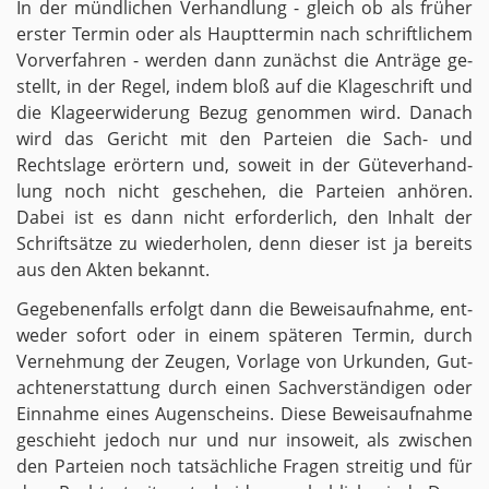
In der münd­li­chen Ver­hand­lung - gleich ob als frü­her
ers­ter Ter­min oder als Haupt­ter­min nach schrift­li­chem
Vor­ver­fah­ren - wer­den dann zu­nächst die An­trä­ge ge­
stellt, in der Regel, indem bloß auf die Kla­ge­schrift und
die Kla­ge­er­wi­de­rung Bezug ge­nom­men wird. Da­nach
wird das Ge­richt mit den Par­tei­en die Sach- und
Rechts­la­ge er­ör­tern und, so­weit in der Gü­te­ver­hand­
lung noch nicht ge­sche­hen, die Par­tei­en an­hö­ren.
Dabei ist es dann nicht er­for­der­lich, den In­halt der
Schrift­sät­ze zu wie­der­ho­len, denn die­ser ist ja be­reits
aus den Akten be­kannt.
Ge­ge­be­nen­falls er­folgt dann die Be­weis­auf­nah­me, ent­
we­der so­fort oder in einem spä­te­ren Ter­min, durch
Ver­neh­mung der Zeu­gen, Vor­la­ge von Ur­kun­den, Gut­
ach­ten­er­stat­tung durch einen Sach­ver­stän­di­gen oder
Ein­nah­me eines Au­gen­scheins. Diese Be­weis­auf­nah­me
ge­schieht je­doch nur und nur in­so­weit, als zwi­schen
den Par­tei­en noch tat­säch­li­che Fra­gen strei­tig und für