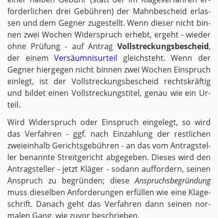
for­der­li­chen drei Ge­büh­ren) der Mahn­be­scheid er­las­
sen und dem Geg­ner zu­ge­stellt. Wenn die­ser nicht bin­
nen zwei Wo­chen Wi­der­spruch er­hebt, er­geht - wie­der
ohne Prü­fung - auf An­trag
Voll­stre­ckungs­be­scheid
,
der einem
Ver­säum­nis­ur­teil
gleich­steht. Wenn der
Geg­ner hier­ge­gen nicht bin­nen zwei Wo­chen Ein­spruch
ein­legt, ist der Voll­stre­ckungs­be­scheid rechts­kräf­tig
und bil­det einen Voll­stre­ckungs­ti­tel, genau wie ein Ur­
teil.
Wird Wi­der­spruch oder Ein­spruch ein­ge­legt, so wird
das Ver­fah­ren - ggf. nach Ein­zah­lung der rest­li­chen
zwei­ein­halb Ge­richts­ge­büh­ren - an das vom An­trag­stel­
ler be­nann­te Streit­ge­richt ab­ge­ge­ben. Die­ses wird den
An­trag­stel­ler - jetzt Klä­ger - so­dann auf­for­dern, sei­nen
An­spruch zu be­grün­den; diese
An­spruchs­be­grün­dung
muss die­sel­ben An­for­de­run­gen er­fül­len wie eine Kla­ge­
schrift. Da­nach geht das Ver­fah­ren dann sei­nen nor­
ma­len Gang, wie zuvor be­schrie­ben.