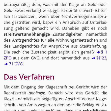
be­trags­mä­ßig dem, was mit der Klage an Geld oder
Gel­des­wert ver­langt wird; ggf. ist der Streit­wert rich­ter­
lich fest­zu­set­zen, wenn über Nicht­ver­mö­gens­an­sprü­
che ge­strit­ten wird, bspw. ein An­spruch auf Un­ter­las­
sung gel­tend ge­macht wird. Da­ne­ben gibt es noch
streit­wert­un­ab­hän­gi­ge
Zu­stän­dig­kei­ten, na­ment­lich
des Amts­ge­rich­tes für alle Woh­nungs­miet­sa­chen und
des Land­ge­rich­tes für An­sprü­che aus Staats­haf­tung.
Die sach­li­che Zu­stän­dig­keit er­gibt sich gemäß
§ 1
ZPO
aus dem GVG, und dort na­ment­lich aus
§§ 23
,
71 GVG
.
Das Ver­fah­ren
Mit dem Ein­gang der Kla­ge­schrift bei Ge­richt wird der
Rechts­streit
an­hän­gig
. Da­nach wird das Ge­richt die
Klage - näm­lich die bei­ge­füg­ten Ab­schrif­ten der Kla­ge­
schrift - von Amts wegen an den oder die Be­klag­ten zu­
stel­len und zu­gleich ver­fü­gen, dass ein
schrift­li­ches