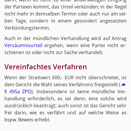
der Par­tei­en kommt, das Ur­teil ver­kün­den; in der Regel
nicht mehr in dem­sel­ben Ter­min oder auch nur am sel­
ben Tage, son­dern in einem ge­son­dert an­ge­setz­ten
Ver­kün­dungs­ter­min.
Auch in der münd­li­chen Ver­hand­lung wird auf An­trag
Ver­säum­nis­ur­teil
er­ge­hen, wenn eine Par­tei nicht er­
schie­nen ist oder nicht zur Sache ver­han­delt.
Ver­ein­fach­tes Ver­fah­ren
Wenn der Streit­wert 600,- EUR nicht über­schrei­tet, ist
dem Ge­richt die Wahl sei­nes Ver­fah­rens frei­ge­stellt (
§ 495a ZPO
). Ins­be­son­de­re ist keine münd­li­che Ver­
hand­lung er­for­der­lich, es sei denn, eine sol­che wird
aus­drück­lich be­an­tragt; auch sonst ist das Ge­richt sehr
frei darin, wie es ver­fährt und auf wel­che Weise es
bspw. Be­weis er­hebt.