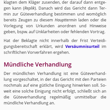
klag­ten dem Klä­ger zu­sen­den, der dar­auf dann ent­ge­
gen kann (
Re­plik
). Da­nach wird das Ge­richt dann Ter­
min zur Gü­te­ver­hand­lung be­stim­men und wo­mög­lich
be­reits Zeu­gen zu die­sem
Haupt­ter­min
laden oder die
Vor­le­gung von Ur­kun­den an­ord­nen und Hin­wei­se
geben, bspw. auf Un­klar­hei­ten oder feh­len­den Vor­trag.
Hat der Be­klag­te nicht in­ner­halb der Frist Ver­tei­di­
gungs­be­reit­schaft er­klärt, wird
Ver­säum­nis­ur­teil
im
schrift­li­chen Vor­ver­fah­ren er­ge­hen.
Münd­li­che Ver­hand­lung
Der münd­li­chen Ver­hand­lung ist eine Gü­te­ver­hand­
lung vor­ge­schal­tet, in der das Ge­richt mit den Par­tei­en
noch­mals auf eine güt­li­che Ei­ni­gung hin­wir­ken soll. So­
weit eine sol­che Ei­ni­gung nicht er­folgt, schließt sich an
die Gü­te­ver­hand­lung re­gel­mä­ßig un­mit­tel­bar die
münd­li­che Ver­hand­lung an.