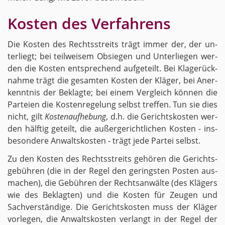
Kos­ten des Ver­fah­rens
Die Kos­ten des Rechts­streits trägt immer der, der un­
ter­liegt; bei teil­wei­sem Ob­sie­gen und Un­ter­lie­gen wer­
den die Kos­ten ent­spre­chend auf­ge­teilt. Bei Kla­ge­rück­
nah­me trägt die ge­sam­ten Kos­ten der Klä­ger, bei An­er­
kennt­nis der Be­klag­te; bei einem Ver­gleich kön­nen die
Par­tei­en die Kos­ten­re­ge­lung selbst tref­fen. Tun sie dies
nicht, gilt
Kos­ten­auf­he­bung
, d.h. die Ge­richts­kos­ten wer­
den hälf­tig ge­teilt, die au­ßer­ge­richt­li­chen Kos­ten - ins­
be­son­de­re An­walts­kos­ten - trägt jede Par­tei selbst.
Zu den Kos­ten des Rechts­streits ge­hö­ren die Ge­richts­
ge­büh­ren (die in der Regel den ge­rings­ten Pos­ten aus­
ma­chen), die Ge­büh­ren der Rechts­an­wäl­te (des Klä­gers
wie des Be­klag­ten) und die Kos­ten für Zeu­gen und
Sach­ver­stän­di­ge. Die Ge­richts­kos­ten muss der Klä­ger
vor­le­gen, die An­walts­kos­ten ver­langt in der Regel der