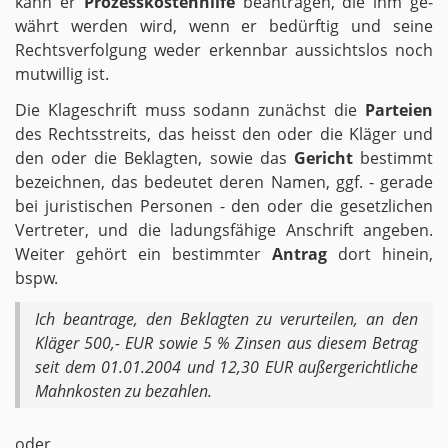
kann er
Pro­zess­kos­ten­hil­fe
be­an­tra­gen, die ihm ge­
währt wer­den wird, wenn er be­dürf­tig und seine
Rechts­ver­fol­gung weder er­kenn­bar aus­sichts­los noch
mut­wil­lig ist.
Die Kla­ge­schrift muss so­dann zu­nächst die
Par­tei­en
des Rechts­streits, das heisst den oder die Klä­ger und
den oder die Be­klag­ten, sowie das
Ge­richt
be­stimmt
be­zeich­nen, das be­deu­tet deren Namen, ggf. - ge­ra­de
bei ju­ris­ti­schen Per­so­nen - den oder die ge­setz­li­chen
Ver­tre­ter, und die la­dungs­fä­hi­ge An­schrift an­ge­ben.
Wei­ter ge­hört ein be­stimm­ter
An­trag
dort hin­ein,
bspw.
Ich be­an­tra­ge, den Be­klag­ten zu ver­ur­tei­len, an den
Klä­ger 500,- EUR sowie 5 % Zin­sen aus die­sem Be­trag
seit dem 01.01.2004 und 12,30 EUR au­ßer­ge­richt­li­che
Mahn­kos­ten zu be­zah­len.
oder