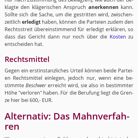
klag­te den klä­ge­ri­schen An­spruch
an­er­ken­nen
kann.
Soll­te sich die Sache, um die ge­strit­ten wird, zwi­schen­
zeit­lich
er­le­digt
haben, kön­nen die Par­tei­en zudem den
Rechts­streit über­ein­stim­mend für er­le­digt er­klä­ren, so
dass das Ge­richt dann nur noch über die
Kos­ten
zu
ent­schei­den hat.
Rechts­mit­tel
Gegen ein erst­in­stanz­li­ches Ur­teil kön­nen beide Par­tei­
en Rechts­mit­tel ein­le­gen, je­doch nur, wenn eine be­
stimm­te
Be­schwer
er­reicht wird, sie also in be­stimm­ter
Höhe "ver­lo­ren" haben. Für die Be­ru­fung liegt die Gren­
ze hier bei 600,- EUR.
Al­ter­na­tiv: Das Mahn­ver­fah­
ren