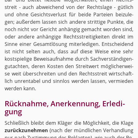
streit - auch ab­wei­chend von der Rechts­la­ge - güt­lich
und ohne Ge­sichts­ver­lust für beide Par­tei­en bei­zu­le­
gen; au­ßer­dem las­sen sich an­de­re strit­ti­ge Punk­te, die
noch nicht vor Ge­richt an­hän­gig ge­macht wor­den sind,
oder an­de­re an­hän­gi­ge Rechts­strei­tig­kei­ten di­rekt im
Sinne einer Ge­samt­lö­sung mit­er­le­di­gen. Ent­schei­dend
ist nicht sel­ten auch, dass auf diese Weise eine sehr
kost­spie­li­ge Be­weis­auf­nah­me durch Sach­ver­stän­di­gen­
gut­ach­ten, deren Kos­ten den Streit­wert mög­li­cher­wei­
se weit über­schrei­ten und den Rechts­streit wirt­schaft­
lich un­ren­ta­bel und sinn­los wer­den las­sen, ver­mie­den
wer­den kann.
Rück­nah­me, An­er­ken­nung, Er­le­di­
gung
Schließ­lich bleibt dem Klä­ger die Mög­lich­keit, die Klage
zu­rück­zu­neh­men
(nach der münd­li­chen Ver­hand­lung
nur nach Zu­stim­mung des Be­klag­ten), wie auch der Be­