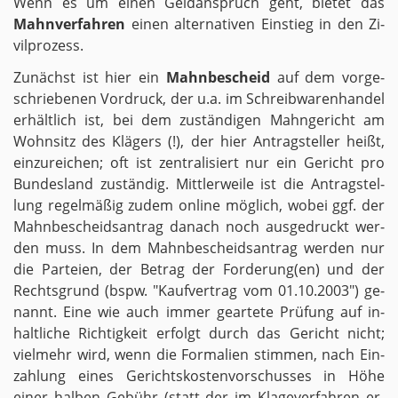
Wenn es um einen Geld­an­spruch geht, bie­tet das
Mahn­ver­fah­ren
einen al­ter­na­ti­ven Ein­stieg in den Zi­
vil­pro­zess.
Zu­nächst ist hier ein
Mahn­be­scheid
auf dem vor­ge­
schrie­be­nen Vor­druck, der u.a. im Schreib­wa­ren­han­del
er­hält­lich ist, bei dem zu­stän­di­gen Mahn­ge­richt am
Wohn­sitz des Klä­gers (!), der hier An­trag­stel­ler heißt,
ein­zu­rei­chen; oft ist zen­tra­li­siert nur ein Ge­richt pro
Bun­des­land zu­stän­dig. Mitt­ler­wei­le ist die An­trag­stel­
lung re­gel­mä­ßig zudem on­line mög­lich, wobei ggf. der
Mahn­be­scheids­an­trag da­nach noch aus­ge­druckt wer­
den muss. In dem Mahn­be­scheids­an­trag wer­den nur
die Par­tei­en, der Be­trag der For­de­rung(en) und der
Rechts­grund (bspw. "Kauf­ver­trag vom 01.10.2003") ge­
nannt. Eine wie auch immer ge­ar­te­te Prü­fung auf in­
halt­li­che Rich­tig­keit er­folgt durch das Ge­richt nicht;
viel­mehr wird, wenn die For­ma­li­en stim­men, nach Ein­
zah­lung eines Ge­richts­kos­ten­vor­schus­ses in Höhe
einer hal­ben Ge­bühr (statt der im Kla­ge­ver­fah­ren er­