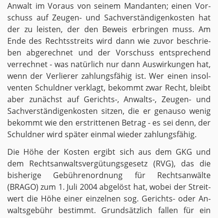
An­walt im Vor­aus von sei­nem Man­dan­ten; einen Vor­
schuss auf Zeu­gen- und Sach­ver­stän­di­gen­kos­ten hat
der zu leis­ten, der den Be­weis er­brin­gen muss. Am
Ende des Rechts­streits wird dann wie zuvor be­schrie­
ben ab­ge­rech­net und der Vor­schuss ent­spre­chend
ver­rech­net - was na­tür­lich nur dann Aus­wir­kun­gen hat,
wenn der Ver­lie­rer zah­lungs­fä­hig ist. Wer einen in­sol­
ven­ten Schuld­ner ver­klagt, be­kommt zwar Recht, bleibt
aber zu­nächst auf Ge­richts-, An­walts-, Zeu­gen- und
Sach­ver­stän­di­gen­kos­ten sit­zen, die er ge­nau­so wenig
be­kommt wie den er­strit­te­nen Be­trag - es sei denn, der
Schuld­ner wird spä­ter ein­mal wie­der zah­lungs­fä­hig.
Die Höhe der Kos­ten er­gibt sich aus dem GKG und
dem Rechts­an­walts­ver­gü­tungs­ge­setz (RVG), das die
bis­he­ri­ge Ge­büh­ren­ord­nung für Rechts­an­wäl­te
(BRAGO) zum 1. Juli 2004 ab­ge­löst hat, wobei der Streit­
wert die Höhe einer ein­zel­nen sog. Ge­richts- oder An­
walts­ge­bühr be­stimmt. Grund­sätz­lich fal­len für ein