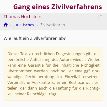
Gang eines Zivilverfahrens
Thomas Hochstein
Tog
nav
Juristisches
Zivilverfahren
Wie läuft ein Zi­vil­ver­fah­ren ab?
Die­ser Text zu recht­li­chen Fra­ge­stel­lun­gen gibt die
per­sön­li­che Auf­fas­sung des Au­tors wie­der. Weder
kann eine Ga­ran­tie für die in­halt­li­che Rich­tig­keit
über­nom­men wer­den, noch soll er eine ggf. not­
wen­di­ge Rechts­be­ra­tung im Ein­zel­fall er­set­zen.
Ver­bind­li­che Aus­künf­te kann ein Rechts­an­walt er­
tei­len, der dann auch die Haf­tung für die Rich­tig­
keit sei­ner Rat­schlä­ge trägt.