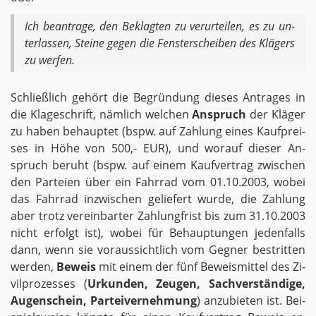
Ich be­an­tra­ge, den Be­klag­ten zu ver­ur­tei­len, es zu un­
ter­las­sen, Stei­ne gegen die Fens­ter­schei­ben des Klä­gers
zu wer­fen.
Schließ­lich ge­hört die Be­grün­dung die­ses An­tra­ges in
die Kla­ge­schrift, näm­lich wel­chen
An­spruch
der Klä­ger
zu haben be­haup­tet (bspw. auf Zah­lung eines Kauf­prei­
ses in Höhe von 500,- EUR), und wor­auf die­ser An­
spruch be­ruht (bspw. auf einem Kauf­ver­trag zwi­schen
den Par­tei­en über ein Fahr­rad vom 01.10.2003, wobei
das Fahr­rad in­zwi­schen ge­lie­fert wurde, die Zah­lung
aber trotz ver­ein­bar­ter Zah­lung­frist bis zum 31.10.2003
nicht er­folgt ist), wobei für Be­haup­tun­gen je­den­falls
dann, wenn sie vor­aus­sicht­lich vom Geg­ner be­strit­ten
wer­den,
Be­weis
mit einem der fünf Be­weis­mit­tel des Zi­
vil­pro­zes­ses (
Ur­kun­den, Zeu­gen, Sach­ver­stän­di­ge,
Au­gen­schein, Par­tei­ver­neh­mung
) an­zu­bie­ten ist. Bei­