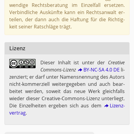
wen­di­ge Rechts­be­ra­tung im Ein­zel­fall er­set­zen.
Ver­bind­li­che Aus­künf­te kann ein Rechts­an­walt er­
tei­len, der dann auch die Haf­tung für die Rich­tig­
keit sei­ner Rat­schlä­ge trägt.
Li­zenz
Die­ser In­halt ist unter der
Crea­ti­ve
Com­mons-Li­zenz
BY-NC-SA 4.0 DE
li­
zen­ziert; er darf unter Na­mens­nen­nung des Au­tors
nicht-kom­mer­zi­ell wei­ter­ge­ge­ben und auch be­ar­
bei­tet wer­den, so­weit das neue Werk gleich­falls
wie­der die­ser Crea­ti­ve-Com­mons-Li­zenz un­ter­liegt.
Die Ein­zel­hei­ten er­ge­ben sich aus dem
Li­zenz­
ver­trag
.