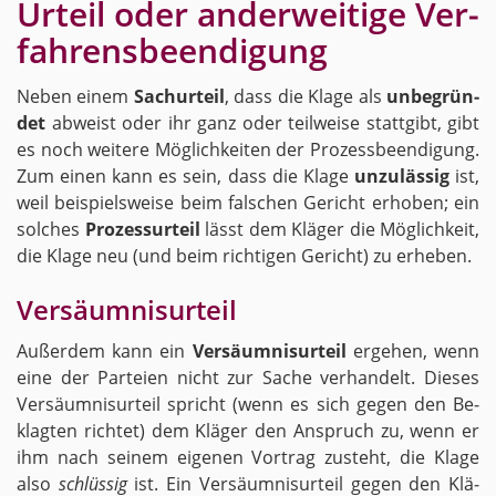
Ur­teil oder an­der­wei­ti­ge Ver­
fah­rens­be­en­di­gung
Neben einem
Sa­chur­teil
, dass die Klage als
un­be­grün­
det
ab­weist oder ihr ganz oder teil­wei­se statt­gibt, gibt
es noch wei­te­re Mög­lich­kei­ten der Pro­zess­be­en­di­gung.
Zum einen kann es sein, dass die Klage
un­zu­läs­sig
ist,
weil bei­spiels­wei­se beim fal­schen Ge­richt er­ho­ben; ein
sol­ches
Pro­zes­s­ur­teil
lässt dem Klä­ger die Mög­lich­keit,
die Klage neu (und beim rich­ti­gen Ge­richt) zu er­he­ben.
Ver­säum­nis­ur­teil
Au­ßer­dem kann ein
Ver­säum­nis­ur­teil
er­ge­hen, wenn
eine der Par­tei­en nicht zur Sache ver­han­delt. Die­ses
Ver­säum­nis­ur­teil spricht (wenn es sich gegen den Be­
klag­ten rich­tet) dem Klä­ger den An­spruch zu, wenn er
ihm nach sei­nem ei­ge­nen Vor­trag zu­steht, die Klage
also
schlüs­sig
ist. Ein Ver­säum­nis­ur­teil gegen den Klä­